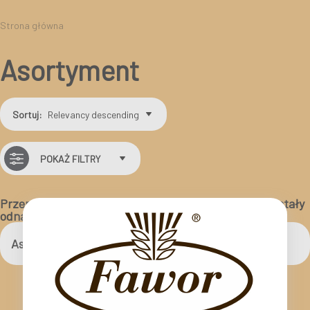
Strona główna
Asortyment
Sortuj:
Relevancy descending
POKAŻ FILTRY
Przepraszamy, ale produkty, których szukasz, nie zostały
odnalezione.
Asortyment